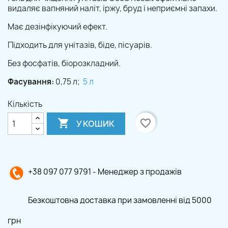
видаляє вапняний наліт, іржу, бруд і неприємні запахи.
Має дезінфікуючий ефект.
Підходить для унітазів, біде, пісуарів.
Без фосфатів, біорозкладний.
Фасування:
0,75 л;
5 л
Кількість

favorite_border
У КОШИК
+38 097 077 9791 - Менеджер з продажів
Безкоштовна доставка при замовленні від 5000
грн