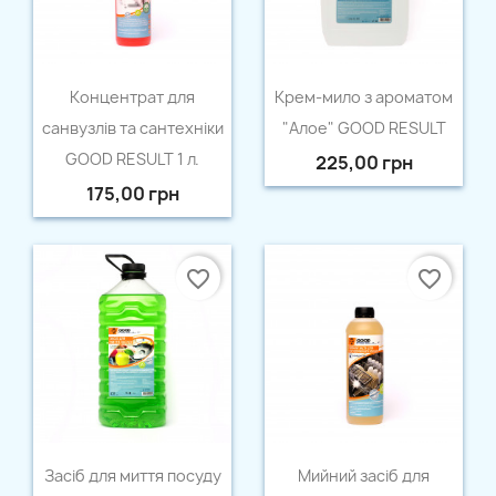
Швидкий перегляд
Швидкий перегляд


Концентрат для
Крем-мило з ароматом
санвузлів та сантехніки
"Алое" GOOD RESULT
GOOD RESULT 1 л.
225,00 грн
175,00 грн
favorite_border
favorite_border
×
Створити список бажань
Швидкий перегляд
Швидкий перегляд


Засіб для миття посуду
Мийний засіб для