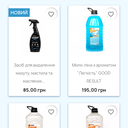
НОВИЙ
favorite_border
favorite_border
Швидкий перегляд
Швидкий перегляд


Засіб для видалення
Мило-піна з ароматом
мазуту, мастила та
"Легкість" GOOD
масляних...
RESULT
85,00 грн
195,00 грн
favorite_border
favorite_border