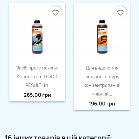
favorite_border
favorite_border
Швидкий перегляд
Швидкий перегляд


Засіб проти накипу.
Для видалення
Концентрат GOOD
складного жиру
RESULT, 1л.
концентрований
миючий...
265,00 грн
196,00 грн
16 інших товарів в цій категорії: