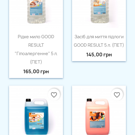
Швидкий перегляд
Швидкий перегляд


Рідке мило GOOD
Засіб для миття підлоги
RESULT
GOOD RESULT 5 л. (ПЕТ)
"Гіпоалергенне" 5 л.
145,00 грн
(ПЕТ)
165,00 грн
favorite_border
favorite_border