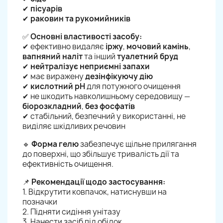
✔
пісуарів
✔
раковин та рукомийників
✅
Основні властивості засобу:
✔ ефективно видаляє
іржу
,
мочовий камінь
,
вапняний наліт
та інший
туалетний бруд
✔
нейтралізує неприємні запахи
✔ має виражену
дезінфікуючу дію
✔
кислотний pH
для потужного очищення
✔ не шкодить навколишньому середовищу —
біорозкладний
,
без фосфатів
✔ стабільний, безпечний у використанні, не
виділяє шкідливих речовин
🔹
Форма гелю
забезпечує щільне прилягання
до поверхні, що збільшує тривалість дії та
ефективність очищення.
📌
Рекомендації щодо застосування:
1. Відкрутити ковпачок, натиснувши на
позначки
2. Підняти сидіння унітазу
3. Нанести засіб під обідок