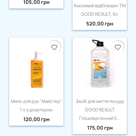
105,00 грн
Швидкий перегляд

Кисневий відбілювач ТМ
GOOD RESULT, 5л.
520,00 грн
favorite_border
favorite_border
Швидкий перегляд
Швидкий перегляд


Мило для рук "Майстер"
Засіб для миття посуду
1 л з дозатором
GOOD RESULT
Гіпоалергенний 5...
120,00 грн
175,00 грн