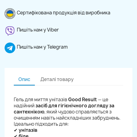
Сертифікована продукція від виробника
Пишіть нам у Viber
Пишіть нам у Telegram
Опис
Деталі товару
Гель для миття унітазів
Good Result
— це
надійний
засіб для гігієнічного догляду за
сантехнікою
, який чудово справляється з
очищенням навіть найскладніших забруднень.
Ідеально підходить для:
✔
унітазів
✔
біде