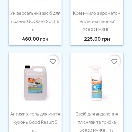
Швидкий перегляд
Швидкий перегляд


Універсальний засіб для
Крем-мило з ароматом
прання GOOD RESULT 5
"Ягідно-квітковий"
л....
GOOD RESULT
460,00 грн
225,00 грн
favorite_border
favorite_border
Швидкий перегляд
Швидкий перегляд


Антижир-гель для миття
Засіб для видалення
кухонь Good Result 5
плісняви та грибка
л....
GOOD RESULT 1 л