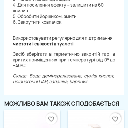
4. Для посилення ефекту – залишити на 60
хвилин
5. Обробити йоршиком, змити
6. Закрутити ковпачок
Використовувати регулярно для підтримання
чистоти і свіжості в туалеті
Засіб зберігати в герметично закритій тарі в
критих приміщеннях при температурі від 0º до
+40ºС.
Склад
:
Вода демінералізована, суміш кислот,
неіоногенні ПАР, запашка, барвник.
МОЖЛИВО ВАМ ТАКОЖ СПОДОБАЄТЬСЯ
favorite_border
favorite_border