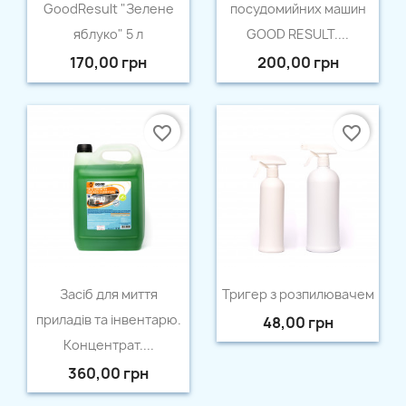
GoodResult "Зелене
посудомийних машин
Назва списку бажань
яблуко" 5 л
GOOD RESULT....
170,00 грн
200,00 грн
Відміна
Створити список бажань
favorite_border
favorite_border
Швидкий перегляд
Швидкий перегляд


Засіб для миття
Тригер з розпилювачем
приладів та інвентарю.
48,00 грн
Концентрат....
360,00 грн