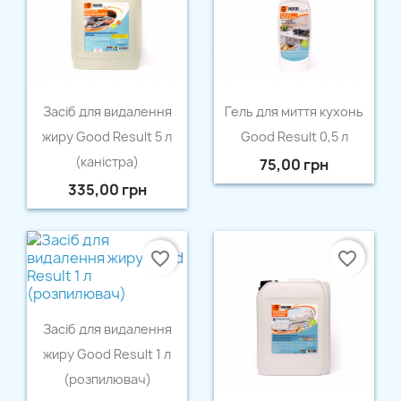
Швидкий перегляд
Швидкий перегляд


Засіб для видалення
Гель для миття кухонь
жиру Good Result 5 л
Good Result 0,5 л
(каністра)
75,00 грн
335,00 грн
favorite_border
favorite_border
Швидкий перегляд

Засіб для видалення
жиру Good Result 1 л
(розпилювач)