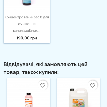
Швидкий перегляд

Концентрований засіб для
очищення
каналізаційних...
190,00 грн
Відвідувачі, які замовляють цей
товар, також купили:
favorite_border
favorite_border