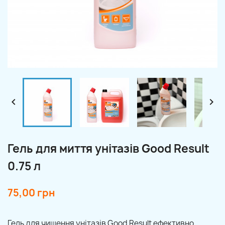


Гель для миття унітазів Good Result
0.75 л
75,00 грн
Гель для чищення унітазів Good Result ефективно