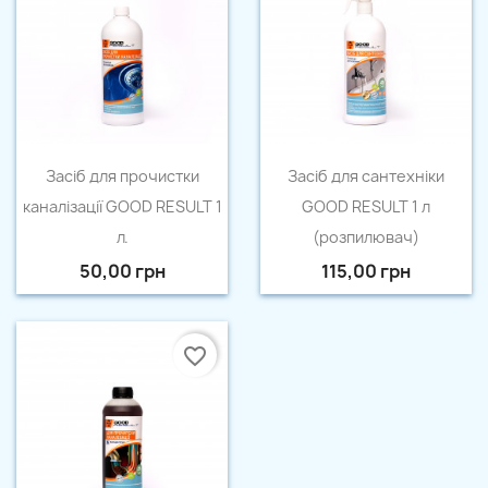
Швидкий перегляд
Швидкий перегляд


Засіб для прочистки
Засіб для сантехніки
каналізації GOOD RESULT 1
GOOD RESULT 1 л
л.
(розпилювач)
50,00 грн
115,00 грн
favorite_border