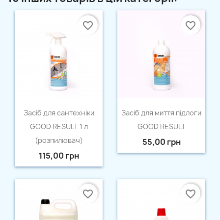
favorite_border
favorite_border
Швидкий перегляд
Швидкий перегляд


Засіб для сантехніки
Засіб для миття підлоги
GOOD RESULT 1 л
GOOD RESULT
(розпилювач)
55,00 грн
115,00 грн
favorite_border
favorite_border