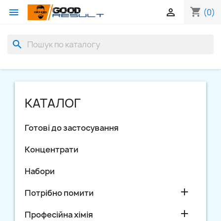
shopping_cart


(0)
search
КАТАЛОГ
Готові до застосування
Концентрати
Набори

Потрібно помити

Професійна хімія