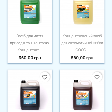
Швидкий перегляд
Швидкий перегляд


Засіб для миття
Концентрований засіб
приладів та інвентарю.
для автоматичної мийки
Концентрат....
GOOD...
360,00 грн
580,00 грн
favorite_border
favorite_border