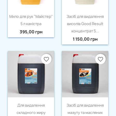
Швидкий перегляд
Швидкий перегляд


Мило для рук "Майстер"
Засіб для видалення
5 л каністра
висолів Good Result
концентрат 5...
395,00 грн
1 150,00 грн
favorite_border
favorite_border
Швидкий перегляд
Швидкий перегляд


Для видалення
Засіб для видалення
складного жиру
мазуту та масляних