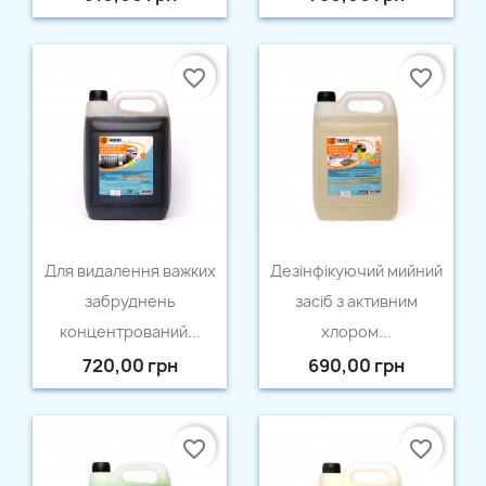
favorite_border
favorite_border
Швидкий перегляд
Швидкий перегляд


Для видалення важких
Дезінфікуючий мийний
забруднень
засіб з активним
концентрований...
хлором...
720,00 грн
690,00 грн
favorite_border
favorite_border