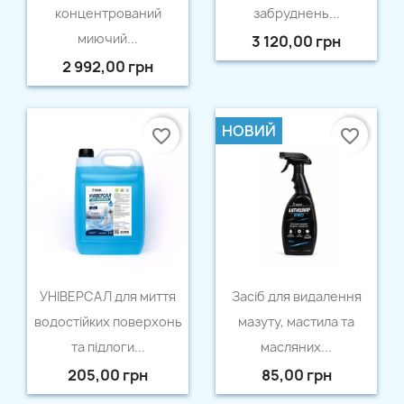
концентрований
забруднень...
миючий...
3 120,00 грн
2 992,00 грн
НОВИЙ
favorite_border
favorite_border
Швидкий перегляд
Швидкий перегляд


УНІВЕРСАЛ для миття
Засіб для видалення
водостійких поверхонь
мазуту, мастила та
та підлоги...
масляних...
205,00 грн
85,00 грн