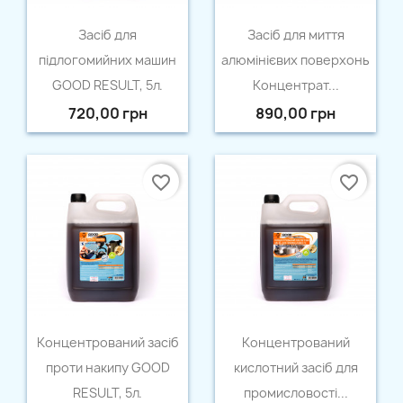
Швидкий перегляд
Швидкий перегляд


Засіб для
Засіб для миття
підлогомийних машин
алюмінієвих поверхонь
GOOD RESULT, 5л.
Концентрат...
720,00 грн
890,00 грн
favorite_border
favorite_border
Швидкий перегляд
Швидкий перегляд


Концентрований засіб
Концентрований
проти накипу GOOD
кислотний засіб для
RESULT, 5л.
промисловості...