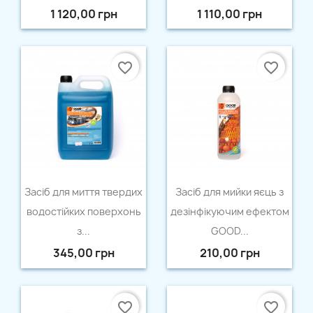
1 120,00 грн
1 110,00 грн
favorite_border
favorite_border
Швидкий перегляд
Швидкий перегляд


Засіб для миття твердих
Засiб для мийки яєць з
×
Створити список бажань
водостійких поверхонь
дезінфікуючим ефектом
з...
GOOD...
345,00 грн
210,00 грн
Назва списку бажань
favorite_border
favorite_border