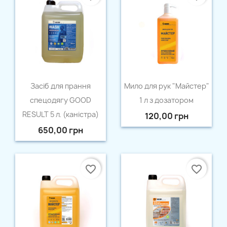
Відміна
Створити список бажань
Швидкий перегляд
Швидкий перегляд


Засіб для прання
Мило для рук "Майстер"
спецодягу GOOD
1 л з дозатором
RESULT 5 л. (каністра)
120,00 грн
650,00 грн
favorite_border
favorite_border