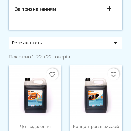

За призначенням

Релевантність
Показано 1-22 з 22 товарів
favorite_border
favorite_border
Швидкий перегляд
Швидкий перегляд


Для видалення
Концентрований засіб