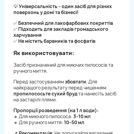
💡
Універсальність – один засіб для різних
поверхонь у домі та бізнесі!
✅
Безпечний для лакофарбових покриттів
✅
Підходить для закладів громадського
харчування
✅
Не містить барвників та фосфатів
Як використовувати:
Засіб призначений для миючих пилососів та
ручного миття.
Перед застосуванням
збовтати
. Для
найкращого результату перед чищенням
пропилососьте сухий бруд
та нанесіть засіб
на застарілі плями.
Пропорції розведення (на 1 л води):
🔹 Для миючого пилососа:
3–10 мл
🔹 Для ручного миття:
10–50 мл
📌
Рекомендація:
Не допускайте висихання