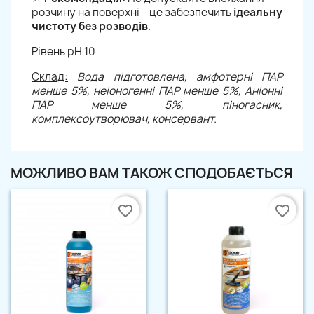
розчину на поверхні – це забезпечить
ідеальну
чистоту без розводів
.
Рівень рН 10
Склад:
Вода підготовлена, амфотерні ПАР
менше 5%, неіоногенні ПАР менше 5%, Аніонні
ПАР менше 5%, піногасник,
комплексоутворювач, консервант.
МОЖЛИВО ВАМ ТАКОЖ СПОДОБАЄТЬСЯ
favorite_border
favorite_border