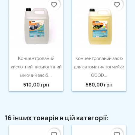
favorite_border
favorite_border
Швидкий перегляд
Швидкий перегляд


Концентрований
Концентрований засіб
кислотний низькопінний
для автоматичної мийки
миючий засіб...
GOOD...
510,00 грн
580,00 грн
16 інших товарів в цій категорії:
favorite_border
favorite_border