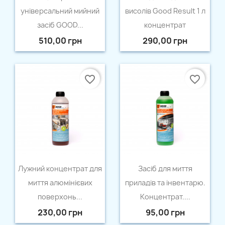
універсальний мийний
висолів Good Result 1 л
засіб GOOD...
концентрат
510,00 грн
290,00 грн
favorite_border
favorite_border
Швидкий перегляд
Швидкий перегляд


Лужний концентрат для
Засіб для миття
миття алюмінієвих
приладів та інвентарю.
поверхонь...
Концентрат....
230,00 грн
95,00 грн