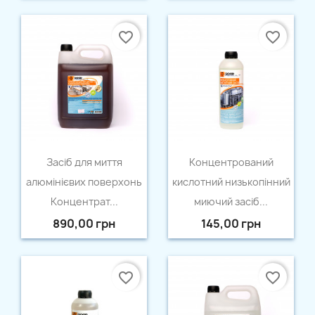
favorite_border
favorite_border
Швидкий перегляд
Швидкий перегляд


Засіб для миття
Концентрований
алюмінієвих поверхонь
кислотний низькопінний
Концентрат...
миючий засіб...
890,00 грн
145,00 грн
favorite_border
favorite_border