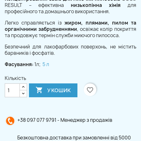
RESULT – ефективна
низькопінна хімія
для
професійного та домашнього використання.
Легко справляється із
жиром, плямами, пилом та
органічними забрудненнями
, освіжає колір покриття
та продовжує термін служби миючого пилососа.
Безпечний для лакофарбових поверхонь, не містить
барвників і фосфатів.
Фасування:
1л;
5 л
Кількість

favorite_border
У КОШИК
+38 097 077 9791 - Менеджер з продажів
Безкоштовна доставка при замовленні від 5000