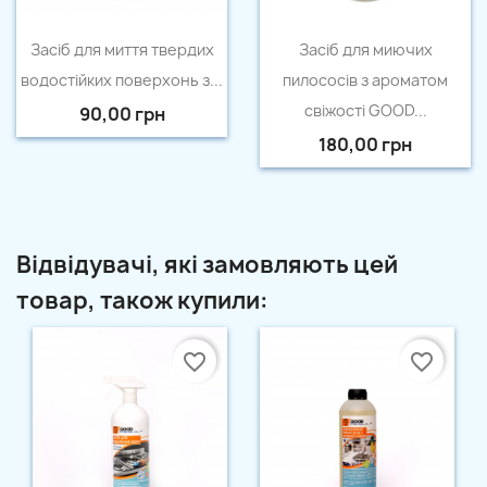
Швидкий перегляд
Швидкий перегляд


Засіб для миття твердих
Засіб для миючих
водостійких поверхонь з...
пилососів з ароматом
свіжості GOOD...
90,00 грн
180,00 грн
Відвідувачі, які замовляють цей
товар, також купили:
favorite_border
favorite_border