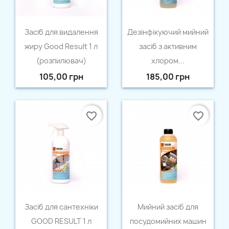
Швидкий перегляд
Швидкий перегляд


Засіб для видалення
Дезінфікуючий мийний
жиру Good Result 1 л
засіб з активним
(розпилювач)
хлором...
105,00 грн
185,00 грн
favorite_border
favorite_border
×
Швидкий перегляд
Швидкий перегляд


Створити список бажань
Засіб для сантехніки
Мийний засіб для
GOOD RESULT 1 л
посудомийних машин