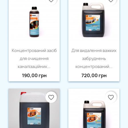
Швидкий перегляд
Швидкий перегляд


Концентрований засіб
Для видалення важких
для очищення
забруднень
каналізаційних...
концентрований...
190,00 грн
720,00 грн
favorite_border
favorite_border