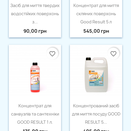
Швидкий перегляд
Швидкий перегляд


Засіб для миття твердих
Концентрат для миття
водостійких поверхонь
скляних поверхонь
з...
Good Result 5 л
90,00 грн
545,00 грн
favorite_border
favorite_border
Швидкий перегляд
Швидкий перегляд


Концентрат для
Концентрований засіб
санвузлів та сантехніки
для миття посуду GOOD
GOOD RESULT 1 л.
RESULT 5...