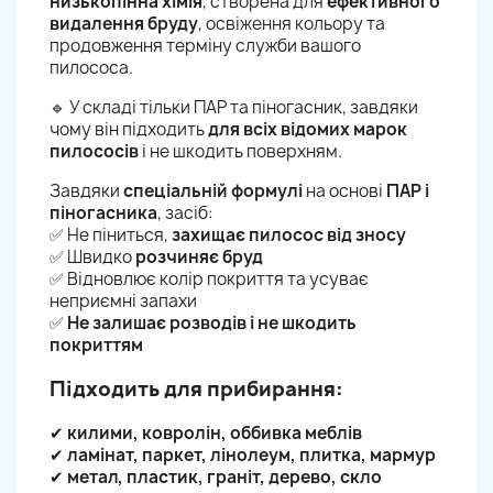
низькопінна хімія
, створена для
ефективного
видалення бруду
, освіження кольору та
продовження терміну служби вашого
пилососа.
🔹 У складі тільки ПАР та піногасник, завдяки
чому він підходить
для всіх відомих марок
пилососів
і не шкодить поверхням.
Завдяки
спеціальній формулі
на основі
ПАР і
піногасника
, засіб:
✅ Не піниться,
захищає пилосос від зносу
✅ Швидко
розчиняє бруд
✅ Відновлює колір покриття та усуває
неприємні запахи
✅
Не залишає розводів і не шкодить
покриттям
Підходить для прибирання:
✔
килими, ковролін, оббивка меблів
✔
ламінат, паркет, лінолеум, плитка, мармур
✔
метал, пластик, граніт, дерево, скло