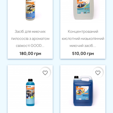
Швидкий перегляд
Швидкий перегляд


Засіб для миючих
Концентрований
пилососів з ароматом
кислотний низькопінний
свіжості GOOD...
миючий засіб...
180,00 грн
510,00 грн
favorite_border
favorite_border