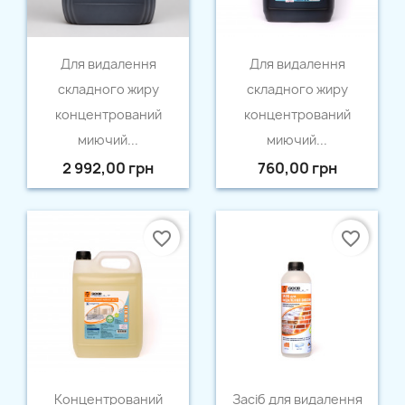
Швидкий перегляд
Швидкий перегляд


Для видалення
Для видалення
складного жиру
складного жиру
концентрований
концентрований
миючий...
миючий...
2 992,00 грн
760,00 грн
favorite_border
favorite_border
Швидкий перегляд
Швидкий перегляд


Концентрований
Засіб для видалення