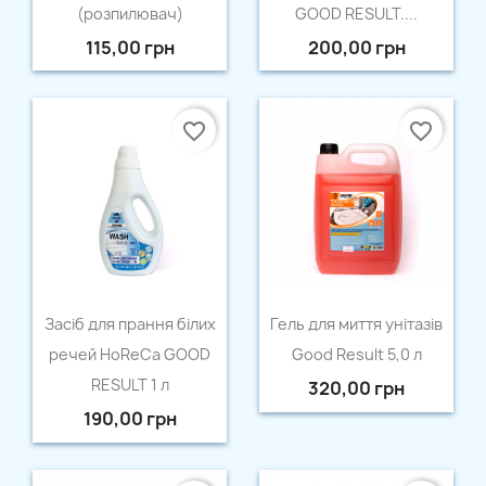
(розпилювач)
GOOD RESULT....
Назва списку бажань
115,00 грн
200,00 грн
favorite_border
favorite_border
Відміна
Створити список бажань
Швидкий перегляд
Швидкий перегляд


Засіб для прання білих
Гель для миття унітазів
речей HoReCa GOOD
Good Result 5,0 л
RESULT 1 л
320,00 грн
190,00 грн