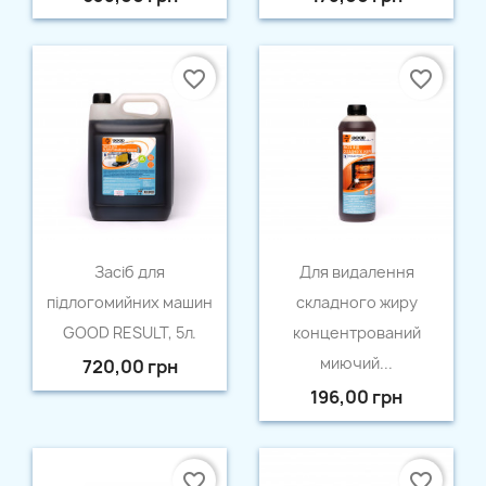
favorite_border
favorite_border
Швидкий перегляд
Швидкий перегляд


Засіб для
Для видалення
підлогомийних машин
складного жиру
GOOD RESULT, 5л.
концентрований
миючий...
720,00 грн
196,00 грн
favorite_border
favorite_border