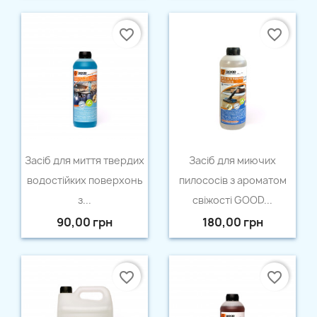
favorite_border
favorite_border
Швидкий перегляд
Швидкий перегляд


Засіб для миття твердих
Засіб для миючих
водостійких поверхонь
пилососів з ароматом
з...
свіжості GOOD...
90,00 грн
180,00 грн
favorite_border
favorite_border