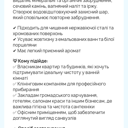
видаляє мінеральні та органічні забруднення,
сечовий камінь, вапняний наліт та іржу.
Створює водовідштовхуючий захисний шар,
який сповільнює повторне забруднення.
✔ Підходить для чищення нержавіючої сталі та
хромованих поверхонь
✔ Усуває жовтизну з емальованих ванн та білої
порцеляни
✔ Має легкий приємний аромат
💡 Кому підійде:
✅ Власникам квартир та будинків, які хочуть
підтримувати ідеальну чистоту у ванній
кімнаті
✅ Клінінговим компаніям для професійного
прибирання
✅ Закладам громадського харчування,
готелям, салонам краси та іншим бізнесам, де
важлива гігієна та чистота сантехніки
✅ Офісним приміщенням, щоб забезпечити
доглянутий вигляд санвузлів