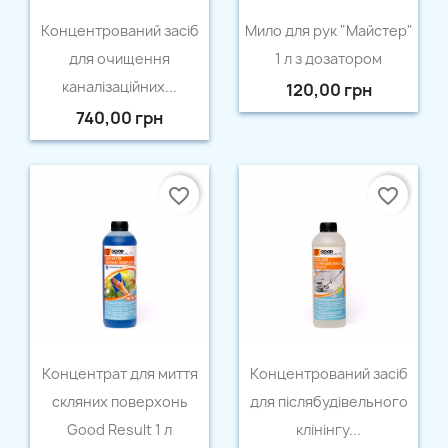
Відміна
Створити список бажань
Швидкий перегляд
Швидкий перегляд


Концентрований засіб
Мило для рук "Майстер"
для очищення
1 л з дозатором
каналізаційних...
120,00 грн
740,00 грн
favorite_border
favorite_border
Швидкий перегляд
Швидкий перегляд


Концентрат для миття
Концентрований засіб
скляних поверхонь
для післябудівельного
Good Result 1 л
клінінгу...