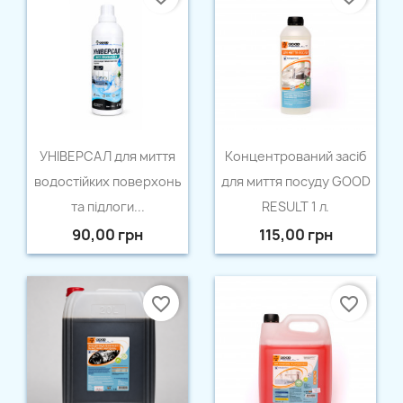
Швидкий перегляд
Швидкий перегляд


УНІВЕРСАЛ для миття
Концентрований засіб
водостійких поверхонь
для миття посуду GOOD
та підлоги...
RESULT 1 л.
90,00 грн
115,00 грн
favorite_border
favorite_border