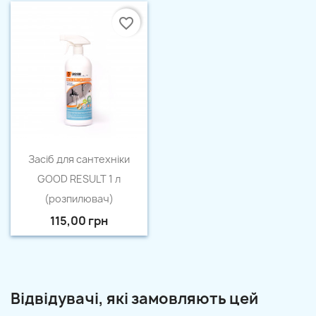
favorite_border
Швидкий перегляд

Засіб для сантехніки
GOOD RESULT 1 л
(розпилювач)
115,00 грн
Відвідувачі, які замовляють цей