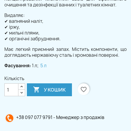
очищення та дезінфекції ванних і туалетних кімнат.
Видаляє:
✔
вапняний наліт,
✔
іржу,
✔
мильні плями,
✔
органічні забруднення.
Має легкий приємний запах. Містить компоненти, що
доглядають нержавіючу сталь і хромовані поверхні.
Фасування:
1 л;
5 л
Кількість

favorite_border
У КОШИК
+38 097 077 9791 - Менеджер з продажів