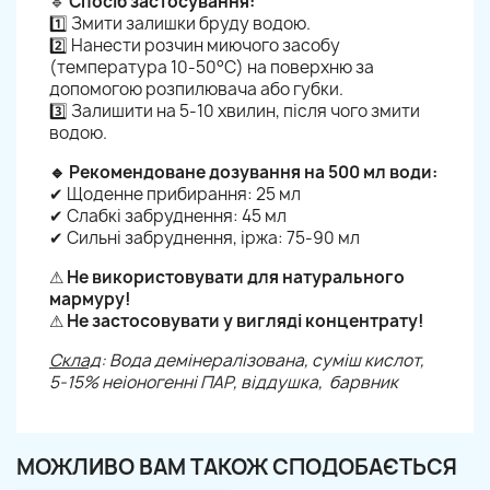
🔹
Спосіб застосування:
1️⃣ Змити залишки бруду водою.
2️⃣ Нанести розчин миючого засобу
(температура 10-50°C) на поверхню за
допомогою розпилювача або губки.
3️⃣ Залишити на 5-10 хвилин, після чого змити
водою.
🔹 Рекомендоване дозування на 500 мл води:
✔ Щоденне прибирання: 25 мл
✔ Слабкі забруднення: 45 мл
✔ Сильні забруднення, іржа: 75-90 мл
⚠
Не використовувати для натурального
мармуру!
⚠
Не застосовувати у вигляді концентрату!
Склад
: Вода демінералізована, суміш кислот,
5-15% неіоногенні ПАР, віддушка, барвник
МОЖЛИВО ВАМ ТАКОЖ СПОДОБАЄТЬСЯ