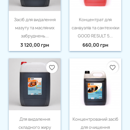
Швидкий перегляд
Швидкий перегляд


Засіб для видалення
Концентрат для
мазуту та масляних
санвузлів та сантехніки
забруднень...
GOOD RESULT 5...
3 120,00 грн
660,00 грн
favorite_border
favorite_border
Швидкий перегляд
Швидкий перегляд


Для видалення
Концентрований засіб
складного жиру
для очищення