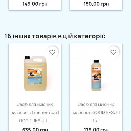
145,00 грн
150,00 грн
16 інших товарів в цій категорії:
favorite_border
favorite_border
Швидкий перегляд
Швидкий перегляд


Засіб для миючих
Засіб для миючих
пилососів (концентрат)
пилососів GOOD RESULT
GOOD RESULT...
1 кг
635,00 грн
175,00 грн