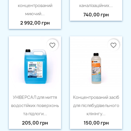
концентрований
каналізаційних...
миючий...
740,00 грн
2 992,00 грн
favorite_border
favorite_border
Швидкий перегляд
Швидкий перегляд


УНІВЕРСАЛ для миття
Концентрований засіб
водостійких поверхонь
для післябудівельного
та підлоги...
клінінгу...
205,00 грн
150,00 грн