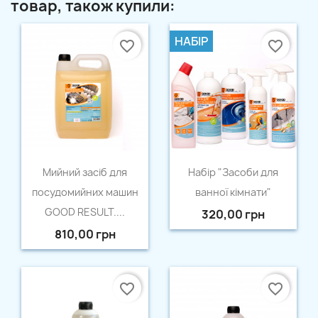
товар, також купили:
НАБІР
favorite_border
favorite_border
Швидкий перегляд
Швидкий перегляд


Мийний засіб для
Набір "Засоби для
посудомийних машин
ванної кімнати"
GOOD RESULT....
320,00 грн
810,00 грн
favorite_border
favorite_border