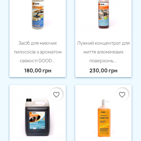
Швидкий перегляд
Швидкий перегляд


Засіб для миючих
Лужний концентрат для
пилососів з ароматом
миття алюмінієвих
свіжості GOOD...
поверхонь...
180,00 грн
230,00 грн
×
Створити список бажань
favorite_border
favorite_border
Назва списку бажань