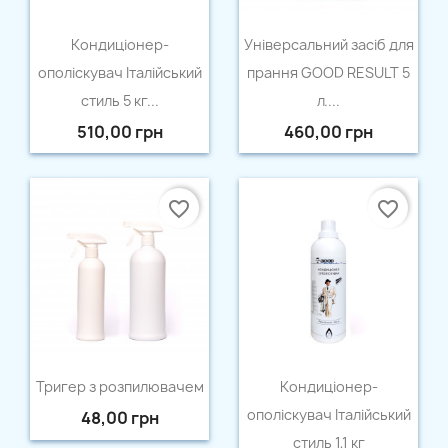
Швидкий перегляд
Швидкий перегляд


Кондицiонер-
Універсальний засіб для
ополiскувач Італійський
прання GOOD RESULT 5
стиль 5 кг...
л....
510,00 грн
460,00 грн
favorite_border
favorite_border
Швидкий перегляд
Швидкий перегляд


Тригер з розпилювачем
Кондицiонер-
ополiскувач Італійський
48,00 грн
стиль 1,1 кг