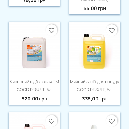
75,00 грн
55,00 грн
favorite_border
favorite_border
Швидкий перегляд
Швидкий перегляд


Кисневий відбілювач ТМ
Мийний засіб для посуду
GOOD RESULT, 5л.
GOOD RESULT, 5л.
520,00 грн
335,00 грн
favorite_border
favorite_border