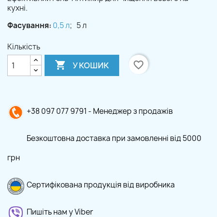
кухні.
Фасування:
0,5 л
; 5 л
Кількість

favorite_border
У КОШИК
+38 097 077 9791 - Менеджер з продажів
Безкоштовна доставка при замовленні від 5000
грн
Сертифікована продукція від виробника
Пишіть нам у Viber