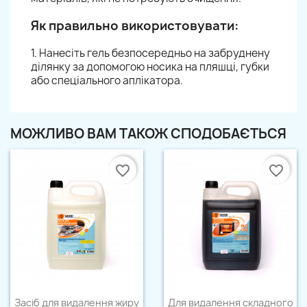
Як правильно використовувати:
1. Нанесіть гель безпосередньо на забруднену
ділянку за допомогою носика на пляшці, губки
або спеціального аплікатора.
МОЖЛИВО ВАМ ТАКОЖ СПОДОБАЄТЬСЯ
favorite_border
favorite_border
Швидкий перегляд
Швидкий перегляд


Засіб для видалення жиру
Для видалення складного