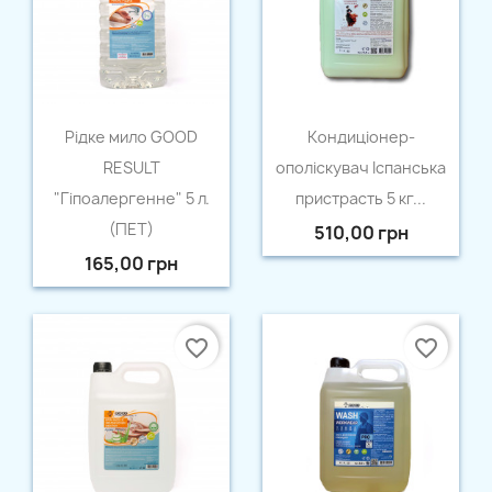
Швидкий перегляд
Швидкий перегляд


Рідке мило GOOD
Кондицiонер-
RESULT
ополiскувач Іспанська
"Гіпоалергенне" 5 л.
пристрасть 5 кг...
(ПЕТ)
510,00 грн
165,00 грн
favorite_border
favorite_border