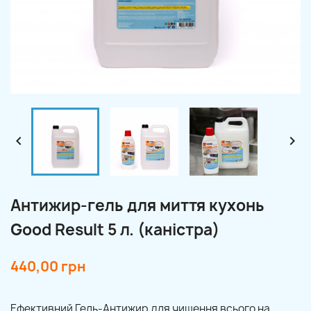


Антижир-гель для миття кухонь
Good Result 5 л. (каністра)
440,00 грн
Ефективний Гель-Антижир для чищення всього на