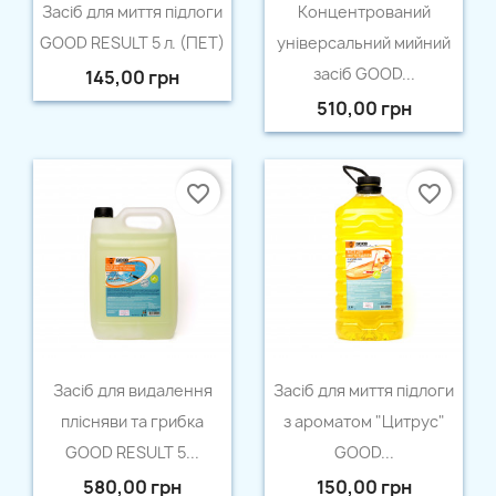
Швидкий перегляд
Швидкий перегляд


Засіб для миття підлоги
Концентрований
GOOD RESULT 5 л. (ПЕТ)
універсальний мийний
засіб GOOD...
145,00 грн
510,00 грн
favorite_border
favorite_border
Швидкий перегляд
Швидкий перегляд


Засіб для видалення
Засіб для миття підлоги
плісняви та грибка
з ароматом "Цитрус"
GOOD RESULT 5...
GOOD...
580,00 грн
150,00 грн