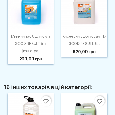
Швидкий перегляд
Швидкий перегляд


Мийний засіб для скла
Кисневий відбілювач ТМ
GOOD RESULT 5 л.
GOOD RESULT, 5л.
(каністра)
520,00 грн
230,00 грн
16 інших товарів в цій категорії:
favorite_border
favorite_border