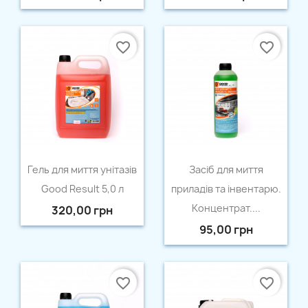
favorite_border
favorite_border
×
Створити список бажань
Назва списку бажань
Швидкий перегляд
Швидкий перегляд


Гель для миття унітазів
Засіб для миття
Good Result 5,0 л
приладів та інвентарю.
Концентрат....
320,00 грн
Відміна
Створити список бажань
95,00 грн
favorite_border
favorite_border