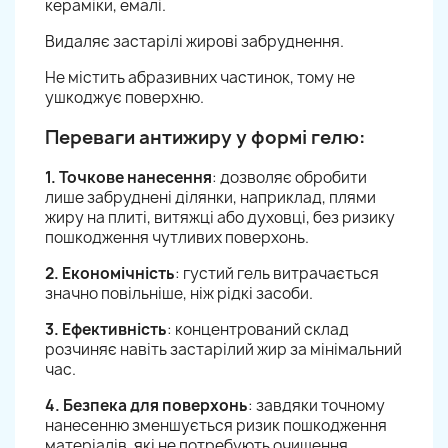
кераміки, емалі.
Видаляє застарілі жирові забруднення.
Не містить абразивних частинок, тому не
ушкоджує поверхню.
Переваги антижиру у формі гелю:
1. Точкове нанесення
: дозволяє обробити
лише забруднені ділянки, наприклад, плями
жиру на плиті, витяжці або духовці, без ризику
пошкодження чутливих поверхонь.
2. Економічність
: густий гель витрачається
значно повільніше, ніж рідкі засоби.
3. Ефективність
: концентрований склад
розчиняє навіть застарілий жир за мінімальний
час.
4. Безпека для поверхонь
: завдяки точному
нанесенню зменшується ризик пошкодження
матеріалів, які не потребують очищення.