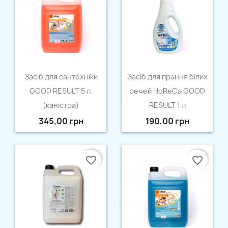
Швидкий перегляд
Швидкий перегляд


Засіб для сантехніки
Засіб для прання білих
GOOD RESULT 5 л.
речей HoReCa GOOD
(каністра)
RESULT 1 л
345,00 грн
190,00 грн
favorite_border
favorite_border