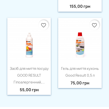
155,00 грн
favorite_border
favorite_border
Швидкий перегляд
Швидкий перегляд


Засіб для миття посуду
Гель для миття кухонь
GOOD RESULT
Good Result 0,5 л
Гіпоалергенний,...
75,00 грн
55,00 грн