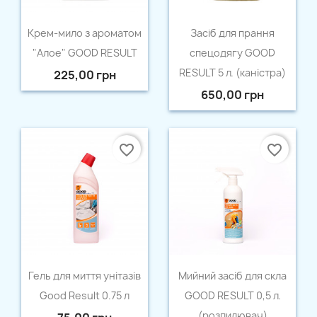
Швидкий перегляд
Швидкий перегляд


Крем-мило з ароматом
Засіб для прання
"Алое" GOOD RESULT
спецодягу GOOD
RESULT 5 л. (каністра)
225,00 грн
650,00 грн
favorite_border
favorite_border
Швидкий перегляд
Швидкий перегляд


Гель для миття унітазів
Мийний засіб для скла
Good Result 0.75 л
GOOD RESULT 0,5 л.
(розпилювач)