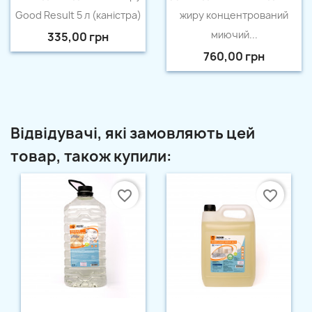
Good Result 5 л (каністра)
жиру концентрований
миючий...
335,00 грн
760,00 грн
Відвідувачі, які замовляють цей
товар, також купили:
favorite_border
favorite_border