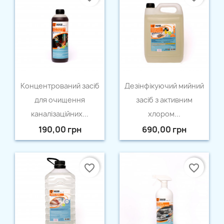
Швидкий перегляд
Швидкий перегляд


Концентрований засіб
Дезінфікуючий мийний
для очищення
засіб з активним
каналізаційних...
хлором...
×
190,00 грн
690,00 грн
Створити список бажань
Назва списку бажань
favorite_border
favorite_border
Відміна
Створити список бажань