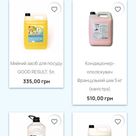
favorite_border
favorite_border
Швидкий перегляд
Швидкий перегляд


Мийний засіб для посуду
Кондицiонер-
GOOD RESULT, 5л.
ополiскувач
Французький шик 5 кг
335,00 грн
(каністра)
510,00 грн
favorite_border
favorite_border