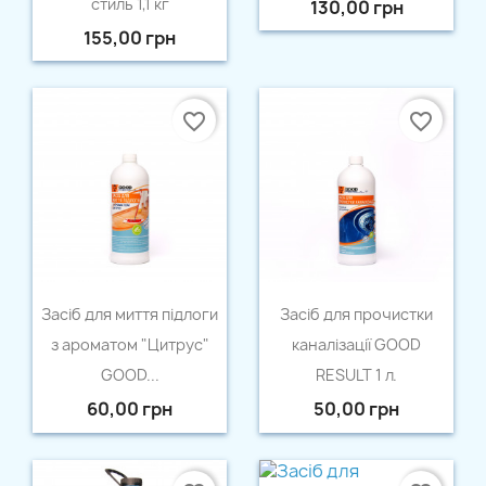
стиль 1,1 кг
130,00 грн
155,00 грн
favorite_border
favorite_border
Швидкий перегляд
Швидкий перегляд


Засіб для миття підлоги
Засіб для прочистки
з ароматом "Цитрус"
каналізації GOOD
GOOD...
RESULT 1 л.
60,00 грн
50,00 грн