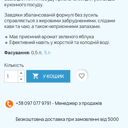
кухонного посуду.
Завдяки збалансованій формулі без зусиль
справляється з жировими забрудненнями, слідами
кави та чаю, а також неприємними запахами.
🔹 Має приємний аромат зеленого яблука
🔹 Ефективний навіть у жорсткій та холодній воді.
Фасування:
0,5 л;
5 л
Кількість

favorite_border
У КОШИК
+38 097 077 9791 - Менеджер з продажів
Безкоштовна доставка при замовленні від 5000