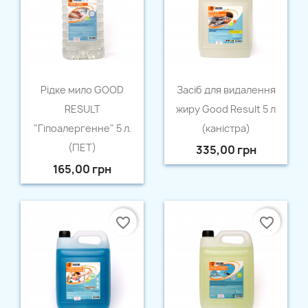
Швидкий перегляд
Швидкий перегляд


Рідке мило GOOD
Засіб для видалення
RESULT
жиру Good Result 5 л
"Гіпоалергенне" 5 л.
(каністра)
(ПЕТ)
335,00 грн
165,00 грн
favorite_border
favorite_border