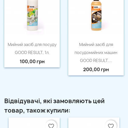
Швидкий перегляд
Швидкий перегляд


Мийний засіб для посуду
Мийний засіб для
GOOD RESULT, 1л.
посудомийних машин
GOOD RESULT....
100,00 грн
200,00 грн
Відвідувачі, які замовляють цей
товар, також купили:
favorite_border
favorite_border