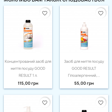
favorite_border
favorite_border
Швидкий перегляд
Швидкий перегляд


Концентрований засіб для
Засіб для миття посуду
миття посуду GOOD
GOOD RESULT
RESULT 1 л.
Гіпоалергенний,...
115,00 грн
55,00 грн
favorite_border
favorite_border