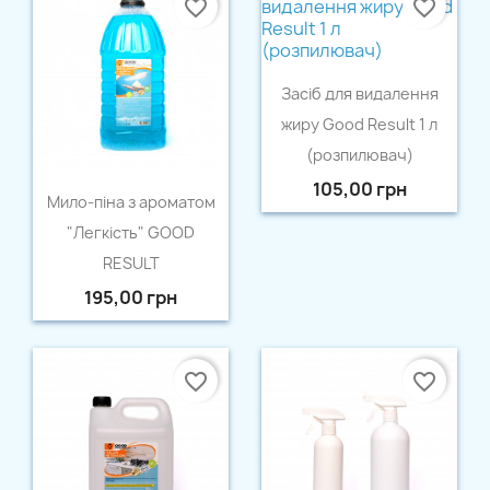
favorite_border
favorite_border
Швидкий перегляд

Засіб для видалення
жиру Good Result 1 л
(розпилювач)
105,00 грн
Швидкий перегляд

Мило-піна з ароматом
"Легкість" GOOD
RESULT
195,00 грн
favorite_border
favorite_border