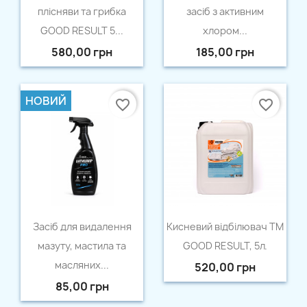
плісняви та грибка
засіб з активним
GOOD RESULT 5...
хлором...
580,00 грн
185,00 грн
НОВИЙ
favorite_border
favorite_border
Швидкий перегляд
Швидкий перегляд


Засіб для видалення
Кисневий відбілювач ТМ
мазуту, мастила та
GOOD RESULT, 5л.
масляних...
520,00 грн
85,00 грн