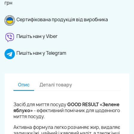
грн
Сертифікована продукція від виробника
Пишіть нам у Viber
Пишіть нам у Telegram
Опис
Деталі товару
Засіб для миття посуду
GOOD RESULT «Зелене
яблуко»
- ефективний помічник для щоденного
миття посуду.
Активна формула легко розчиняє жир, видаляє
залишки їжі, чайний і кавовий наліт, а також інші