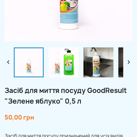


Засіб для миття посуду GoodResult
"Зелене яблуко" 0,5 л
50,00 грн
Засіб для миття посуду призначений для усіх видів