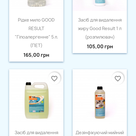
Швидкий перегляд
Швидкий перегляд


Рідке мило GOOD
Засіб для видалення
RESULT
жиру Good Result 1 л
"Гіпоалергенне" 5 л.
(розпилювач)
(ПЕТ)
105,00 грн
165,00 грн
favorite_border
favorite_border
Швидкий перегляд
Швидкий перегляд


Засіб для видалення
Дезінфікуючий мийний