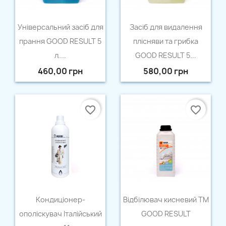
Швидкий перегляд
Швидкий перегляд


Універсальний засіб для
Засіб для видалення
прання GOOD RESULT 5
плісняви та грибка
л....
GOOD RESULT 5...
460,00 грн
580,00 грн
favorite_border
favorite_border
Швидкий перегляд
Швидкий перегляд


Кондицiонер-
Відбілювач кисневий ТМ
ополiскувач Італійський
GOOD RESULT