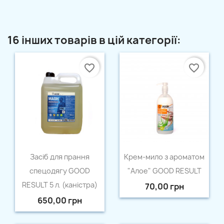
16 інших товарів в цій категорії:
favorite_border
favorite_border
Швидкий перегляд
Швидкий перегляд


Засіб для прання
Крем-мило з ароматом
спецодягу GOOD
"Алое" GOOD RESULT
RESULT 5 л. (каністра)
70,00 грн
650,00 грн