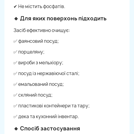
✔ Не містить фосфатів.
🔹 Для яких поверхонь підходить
Засіб ефективно очищує:
✅ фаянсовий посуд;
✅ порцеляну;
✅ вироби з мельхіору;
✅ посуд із нержавіючої сталі;
✅ емальований посуд;
✅ скляний посуд;
✅ пластикові контейнери та тару;
✅ дека та кухонний інвентар.
🔹 Спосіб застосування