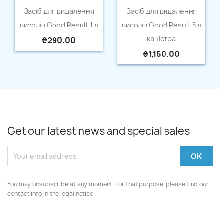
Quick view
Quick view


Засіб для видалення
Засіб для видалення
висолів Good Result 1 л
висолів Good Result 5 л
каністра
₴290.00
₴1,150.00
Get our latest news and special sales
You may unsubscribe at any moment. For that purpose, please find our
contact info in the legal notice.