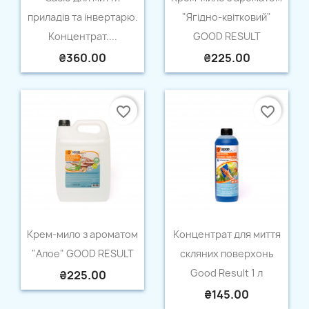
×
Create wishlist
приладів та інвертарю.
"Ягідно-квітковий"
Концентрат....
GOOD RESULT
Wishlist name
₴360.00
₴225.00
favorite_border
favorite_border
Cancel
Create wishlist
Quick view
Quick view


Крем-мило з ароматом
Концентрат для миття
"Алое" GOOD RESULT
скляних поверхонь
Good Result 1 л
₴225.00
₴145.00