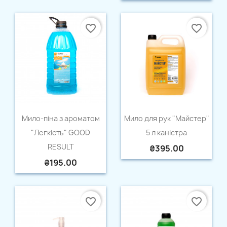
favorite_border
favorite_border
Quick view
Quick view


Мило-піна з ароматом
Мило для рук "Майстер"
"Легкість" GOOD
5 л каністра
RESULT
₴395.00
₴195.00
favorite_border
favorite_border