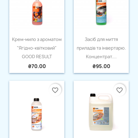
Quick view
Quick view


Крем-мило з ароматом
Засіб для миття
"Ягідно-квітковий"
приладів та інвертарю.
GOOD RESULT
Концентрат....
₴70.00
₴95.00
favorite_border
favorite_border