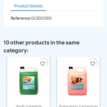
Product Details
Reference
GC2001200
10 other products in the same
category:
favorite_border
favorite_border
Quick view
Quick view


Засіб для миття
Крем-мило з ароматом